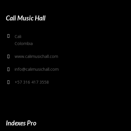
Cali Music Hall
Cali
Colombia
www.calimusichall.com
info@calimusichall.com
+57 316 417 3558
Indexes Pro