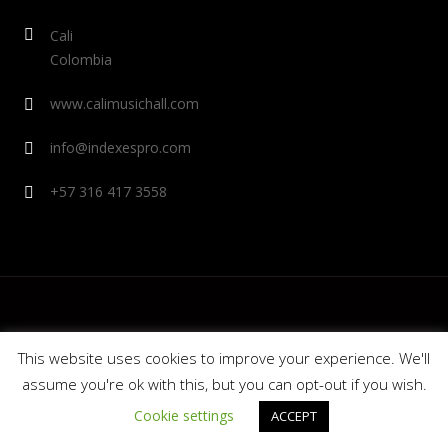
Cali
Colombia
www.calimusichall.com
info@indexespro.com
+57 316 417 3558
This website uses cookies to improve your experience. We'll
assume you're ok with this, but you can opt-out if you wish.
© 2020 Cali Music Hall - Indexes Pro. Colombia.
Cookie settings
ACCEPT