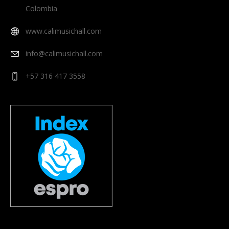
Colombia
www.calimusichall.com
info@calimusichall.com
+57 316 417 3558