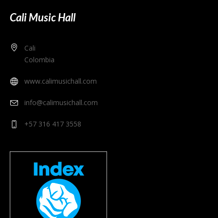
Cali Music Hall
Cali
Colombia
www.calimusichall.com
info@calimusichall.com
+57 316 417 3558