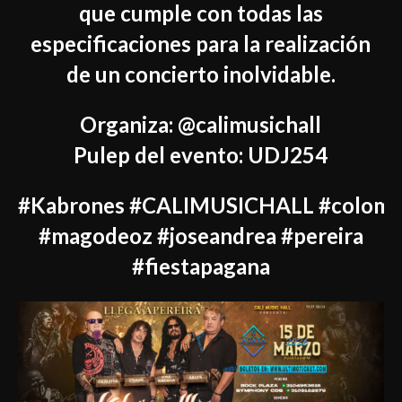
que cumple con todas las
especificaciones para la realización
de un concierto inolvidable.
Organiza: @calimusichall
Pulep del evento: UDJ254
#Kabrones
#CALIMUSICHALL
#colomb
#magodeoz #joseandrea #pereira
#fiestapagana