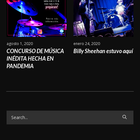
 2020
enero 24, 2020
febrero 18, 
RSO DE MÚSICA
Billy Sheehan estuvo aquí
OBUS EN
TA HECHA EN
MIA
Categorías