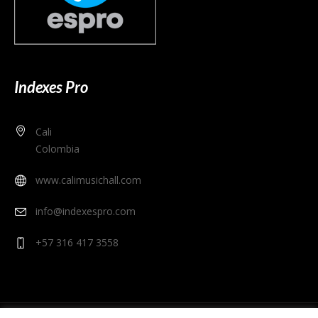
Indexes Pro
Cali
Colombia
www.calimusichall.com
info@indexespro.com
+57 316 417 3558