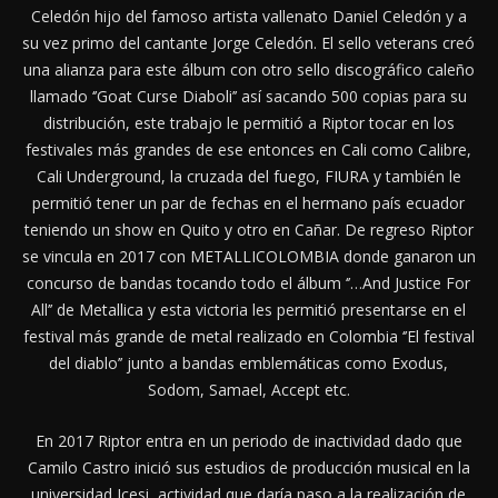
Celedón hijo del famoso artista vallenato Daniel Celedón y a
su vez primo del cantante Jorge Celedón. El sello veterans creó
una alianza para este álbum con otro sello discográfico caleño
llamado ‘’Goat Curse Diaboli’’ así sacando 500 copias para su
distribución, este trabajo le permitió a Riptor tocar en los
festivales más grandes de ese entonces en Cali como Calibre,
Cali Underground, la cruzada del fuego, FIURA y también le
permitió tener un par de fechas en el hermano país ecuador
teniendo un show en Quito y otro en Cañar. De regreso Riptor
se vincula en 2017 con METALLICOLOMBIA donde ganaron un
concurso de bandas tocando todo el álbum ‘’…And Justice For
All’’ de Metallica y esta victoria les permitió presentarse en el
festival más grande de metal realizado en Colombia ‘’El festival
del diablo’’ junto a bandas emblemáticas como Exodus,
Sodom, Samael, Accept etc.
En 2017 Riptor entra en un periodo de inactividad dado que
Camilo Castro inició sus estudios de producción musical en la
universidad Icesi, actividad que daría paso a la realización de