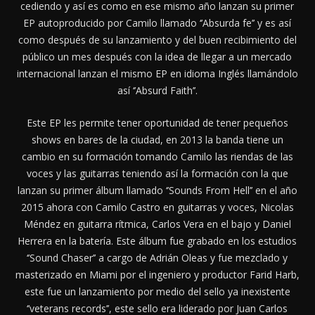
cediendo y así es como en ese mismo año lanzan su primer
EP autoproducido por Camilo llamado ‘’Absurda fe’’ y es así
como después de su lanzamiento y del buen recibimiento del
público un mes después con la idea de llegar a un mercado
internacional lanzan el mismo EP en idioma Inglés llamándolo
así ‘’Absurd Faith’’.
Este EP les permite tener oportunidad de tener pequeños
shows en bares de la ciudad, en 2013 la banda tiene un
cambio en su formación tomando Camilo las riendas de las
voces y las guitarras teniendo así la formación con la que
lanzan su primer álbum llamado ‘’Sounds From Hell’’ en el año
2015 ahora con Camilo Castro en guitarras y voces, Nicolas
Méndez en guitarra rítmica, Carlos Vera en el bajo y Daniel
Herrera en la batería. Este álbum fue grabado en los estudios
‘’Sound Chaser’’ a cargo de Adrián Oleas y fue mezclado y
masterizado en Miami por el ingeniero y productor Farid Harb,
este fue un lanzamiento por medio del sello ya inexistente
‘’veterans records’’, este sello era liderado por Juan Carlos