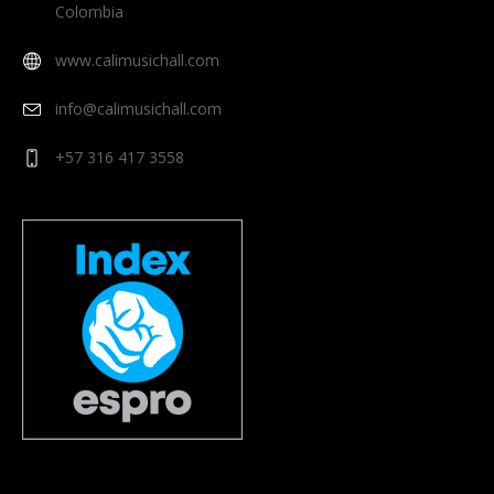
Colombia
www.calimusichall.com
info@calimusichall.com
+57 316 417 3558