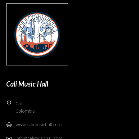
Cali Music Hall
Cali
Colombia
www.calimusichall.com
info@calimusichall.com